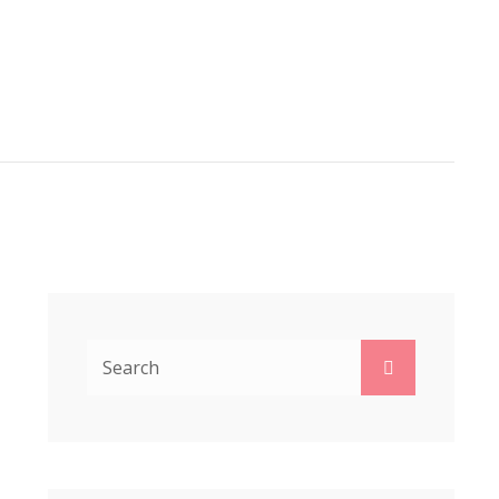
A VAN DERHEIDE
ARCH
Search
Search
for: