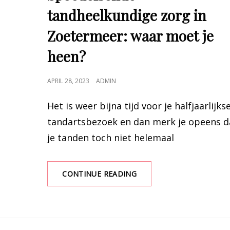
tandheelkundige zorg in
Zoetermeer: waar moet je
heen?
POSTED
APRIL 28, 2023
ADMIN
ON
Het is weer bijna tijd voor je halfjaarlijks
tandartsbezoek en dan merk je opeens d
je tanden toch niet helemaal
CONTINUE READING
SPOEDEISENDE
TANDHEELKUNDIGE
ZORG
IN
ZOETERMEER:
WAAR