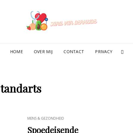
SAR
HOME
OVER MIJ
CONTACT
PRIVACY
SE
:
tandarts
CAT
MENS & GEZONDHEID
LINKS
Spoedeisende