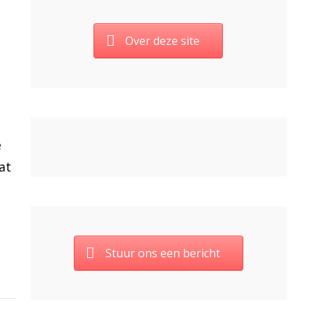
Over deze site
e
at
Stuur ons een bericht