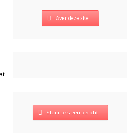
Over deze site
e
at
Stuur ons een bericht