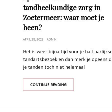
tandheelkundige zorg in
Zoetermeer: waar moet je
heen?
POSTED
APRIL 28, 2023
ADMIN
ON
Het is weer bijna tijd voor je halfjaarlijks
tandartsbezoek en dan merk je opeens d
je tanden toch niet helemaal
CONTINUE READING
SPOEDEISENDE
TANDHEELKUNDIGE
ZORG
IN
ZOETERMEER:
WAAR