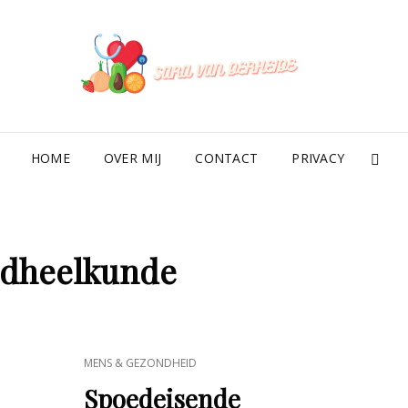
SAR
HOME
OVER MIJ
CONTACT
PRIVACY
SE
ndheelkunde
CAT
MENS & GEZONDHEID
LINKS
Spoedeisende