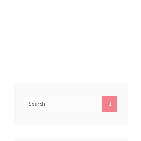
A VAN DERHEIDE
ARCH
Search
Search
for: