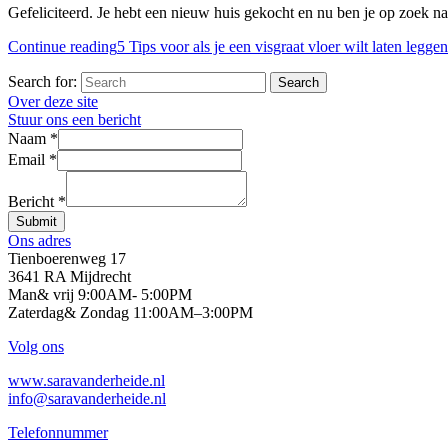
Gefeliciteerd. Je hebt een nieuw huis gekocht en nu ben je op zoek na
Continue reading
5 Tips voor als je een visgraat vloer wilt laten leggen
Search for:
Search
Over deze site
Stuur ons een bericht
Naam
*
Email
*
Bericht
*
Submit
Ons adres
Tienboerenweg 17
3641 RA Mijdrecht
Man& vrij 9:00AM- 5:00PM
Zaterdag& Zondag 11:00AM–3:00PM
Volg ons
www.saravanderheide.nl
info@saravanderheide.nl
Telefonnummer