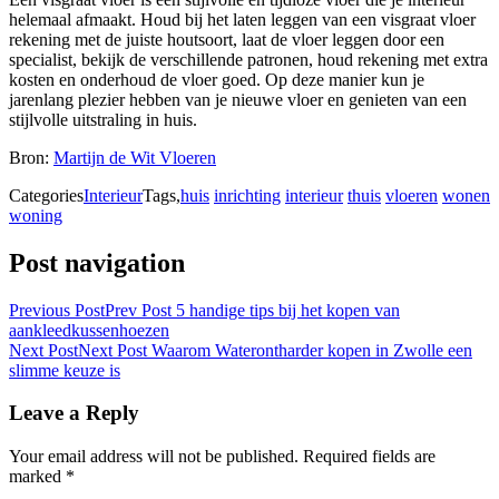
helemaal afmaakt. Houd bij het laten leggen van een visgraat vloer
rekening met de juiste houtsoort, laat de vloer leggen door een
specialist, bekijk de verschillende patronen, houd rekening met extra
kosten en onderhoud de vloer goed. Op deze manier kun je
jarenlang plezier hebben van je nieuwe vloer en genieten van een
stijlvolle uitstraling in huis.
Bron:
Martijn de Wit Vloeren
Categories
Interieur
Tags,
huis
inrichting
interieur
thuis
vloeren
wonen
woning
Post navigation
Previous Post
Prev Post
5 handige tips bij het kopen van
aankleedkussenhoezen
Next Post
Next Post
Waarom Waterontharder kopen in Zwolle een
slimme keuze is
Leave a Reply
Your email address will not be published.
Required fields are
marked
*