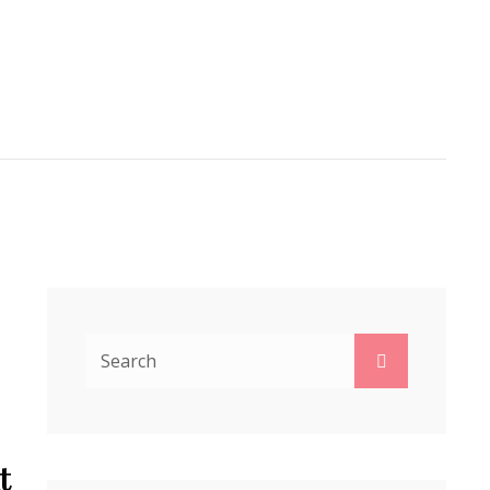
A VAN DERHEIDE
ARCH
Search
Search
for:
t