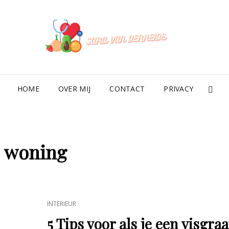
SAR
HOME
OVER MIJ
CONTACT
PRIVACY
SE
:
woning
CAT
INTERIEUR
LINKS
5 Tips voor als je een visgraa