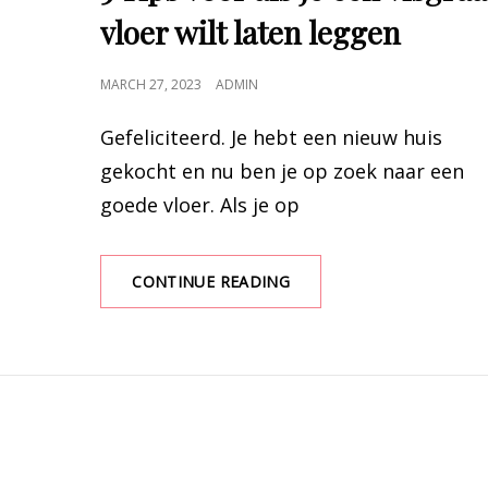
vloer wilt laten leggen
POSTED
MARCH 27, 2023
ADMIN
ON
Gefeliciteerd. Je hebt een nieuw huis
gekocht en nu ben je op zoek naar een
goede vloer. Als je op
CONTINUE READING
5
TIPS
VOOR
ALS
JE
EEN
VISGRAAT
VLOER
WILT
LATEN