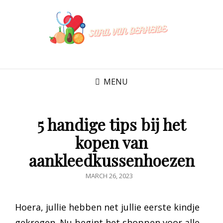
SARA VAN
DERHEIDE
MENU
5 handige tips bij het
kopen van
aankleedkussenhoezen
POSTED
MARCH 26, 2023
ON
Hoera, jullie hebben net jullie eerste kindje
gekregen. Nu begint het shoppen voor alle