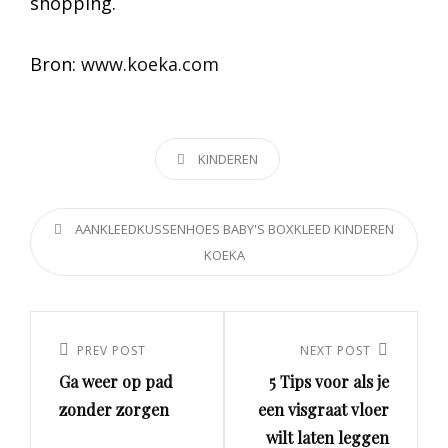
shopping.
Bron:
www.koeka.com
CATEGORIES
KINDEREN
TAGS,
AANKLEEDKUSSENHOES
BABY'S
BOXKLEED
KINDEREN
KOEKA
Post
navigation
PREV POST
NEXT POST
Previous
Next
Ga weer op pad
5 Tips voor als je
Post
Post
zonder zorgen
een visgraat vloer
wilt laten leggen