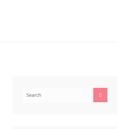
A VAN DERHEIDE
ARCH
Search
Search
for: