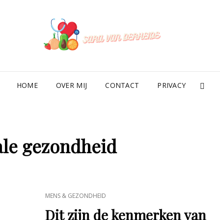
SAR
HOME
OVER MIJ
CONTACT
PRIVACY
SE
le gezondheid
CAT
MENS & GEZONDHEID
LINKS
Dit zijn de kenmerken van