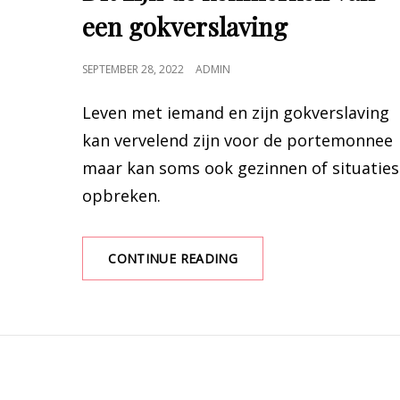
een gokverslaving
POSTED
SEPTEMBER 28, 2022
ADMIN
ON
Leven met iemand en zijn gokverslaving
kan vervelend zijn voor de portemonnee
maar kan soms ook gezinnen of situaties
opbreken.
CONTINUE READING
DIT
ZIJN
DE
KENMERKEN
VAN
EEN
GOKVERSLAVING