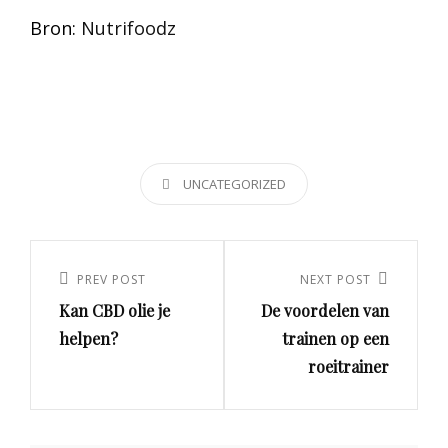
Bron:
Nutrifoodz
CATEGORIES
UNCATEGORIZED
Post
navigation
PREV POST
NEXT POST
Previous
Next
Kan CBD olie je
De voordelen van
Post
Post
helpen?
trainen op een
roeitrainer