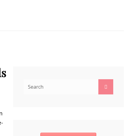
A VAN DERHEIDE
ARCH
ds
Search
Search
for:
n
e-