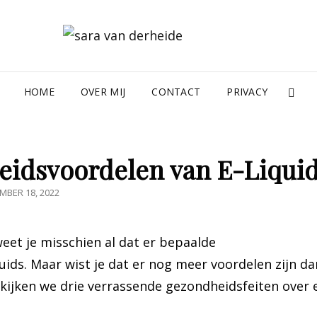
SAR
HOME
OVER MIJ
CONTACT
PRIVACY
SE
eidsvoordelen van E-Liqui
TED
MBER 18, 2022
weet je misschien al dat er bepaalde
ids. Maar wist je dat er nog meer voordelen zijn da
ekijken we drie verrassende gezondheidsfeiten over 