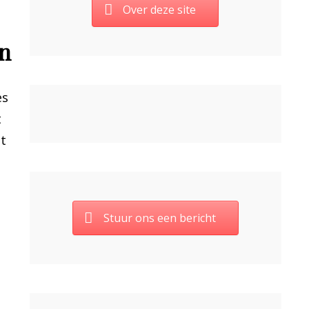
Over deze site
en
es
t
at
Stuur ons een bericht