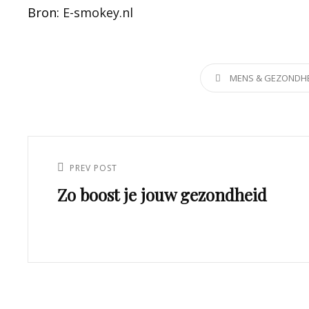
Bron:
E-smokey.nl
CATEGORIES
MENS & GEZONDH
Post
navigation
PREV POST
Previous
Zo boost je jouw gezondheid
Post