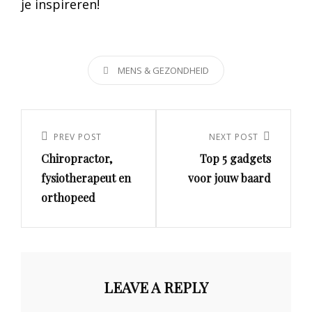
je inspireren!
CATEGORIES
MENS & GEZONDHEID
Post
navigation
PREV POST
NEXT POST
Previous
Next
Chiropractor,
Top 5 gadgets
Post
Post
fysiotherapeut en
voor jouw baard
orthopeed
LEAVE A REPLY