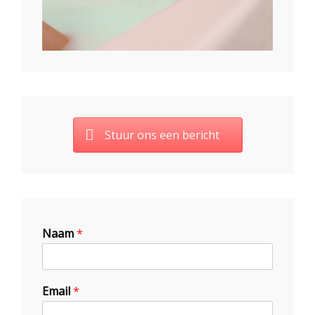
Stuur ons een bericht
Naam
*
Email
*