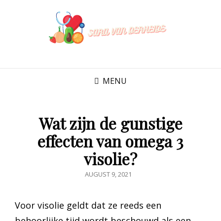
SARA VAN
DERHEIDE
MENU
Wat zijn de gunstige
effecten van omega 3
visolie?
POSTED
AUGUST 9, 2021
ON
Voor visolie geldt dat ze reeds een
behoorlijke tijd wordt beschouwd als een