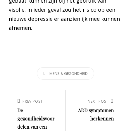
gebaat kunnen zijn bij het gebruik van
visolie. In ieder geval zou het risico op een
nieuwe depressie er aanzienlijk mee kunnen
afnemen.
CATEGORIES
MENS & GEZONDHEID
Post
navigation
PREV POST
NEXT POST
Previous
Next
De
ADD symptomen
Post
Post
gezondheidsvoor
herkennen
delen van een